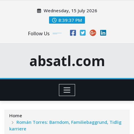
Skip
Wednesday, 15 July 2026
to
content
8:39:38 PM
Follow Us
absatl.com
Home
Román Torres: Barndom, Familiebaggrund, Tidlig
karriere