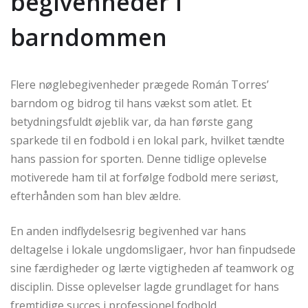
begivenheder i
barndommen
Flere nøglebegivenheder prægede Román Torres’
barndom og bidrog til hans vækst som atlet. Et
betydningsfuldt øjeblik var, da han første gang
sparkede til en fodbold i en lokal park, hvilket tændte
hans passion for sporten. Denne tidlige oplevelse
motiverede ham til at forfølge fodbold mere seriøst,
efterhånden som han blev ældre.
En anden indflydelsesrig begivenhed var hans
deltagelse i lokale ungdomsligaer, hvor han finpudsede
sine færdigheder og lærte vigtigheden af teamwork og
disciplin. Disse oplevelser lagde grundlaget for hans
fremtidige succes i professionel fodbold.