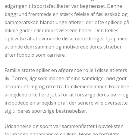
adgangen til sportsfaciliteter var begrænset. Denne
baggrund fremmede en stærk følelse af fællesskab og
kammeratskab blandt unge atleter, der ofte spillede på
lokale gader eller improviserede baner. Den fælles
oplevelse af at overvinde disse udfordringer hjalp med
at binde dem sammen og motiverede deres stræben
efter fodbold som karriere.
Familie støtte spiller en afgørende rolle i disse atleters
liv. Torres, ligesom mange af sine samtidige, nød godt
af opmuntring og ofre fra familiemedlemmer. Forældre
arbejdede ofte flere jobs for at forsørge deres børn og
indpodede en arbejdsmoral, der senere ville oversætte
sig til deres sportslige bestræbelser.
Uddannelse og sport var sammenflettet i opvæksten
for mange panamanske spillere. Mens de forfulgte