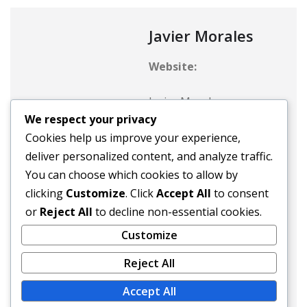
Javier Morales
Website:
Javier Morales er en
We respect your privacy
passioneret
Cookies help us improve your experience,
sportsjournalist og
deliver personalized content, and analyze traffic.
fodboldentusiast fra
You can choose which cookies to allow by
Panama. Med et skarpt
clicking
Customize
. Click
Accept All
to consent
øje for talent har han
or
Reject All
to decline non-essential cookies.
dedikeret sin karriere til
at udforske historierne
Customize
om berømte panamanske
Reject All
fodboldspillere. Gennem
sine engagerende
Accept All
artikler har Javier til