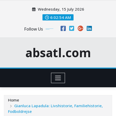
Skip
Wednesday, 15 July 2026
to
content
6:02:55 AM
Follow Us
absatl.com
Home
Gianluca Lapadula: Livshistorie, Familiehistorie,
Fodboldrejse