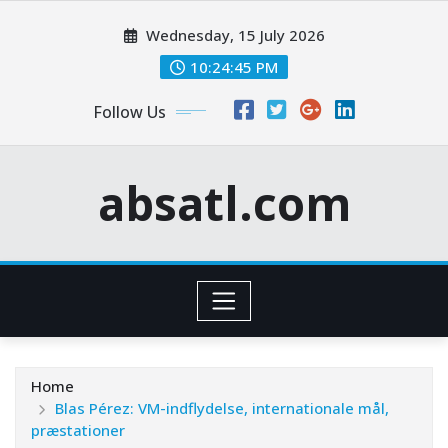
Skip
Wednesday, 15 July 2026
to
content
10:24:46 PM
Follow Us
absatl.com
Home
Blas Pérez: VM-indflydelse, internationale mål,
præstationer