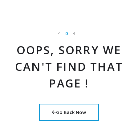
4
0
4
OOPS, SORRY WE
CAN'T FIND THAT
PAGE !
Go Back Now